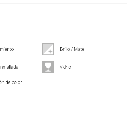
imiento
Brillo / Mate
enmallada
Vidrio
ón de color