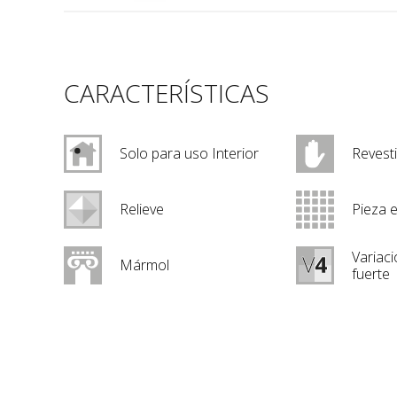
CARACTERÍSTICAS
Solo para uso Interior
Revest
Relieve
Pieza 
Variaci
Mármol
fuerte