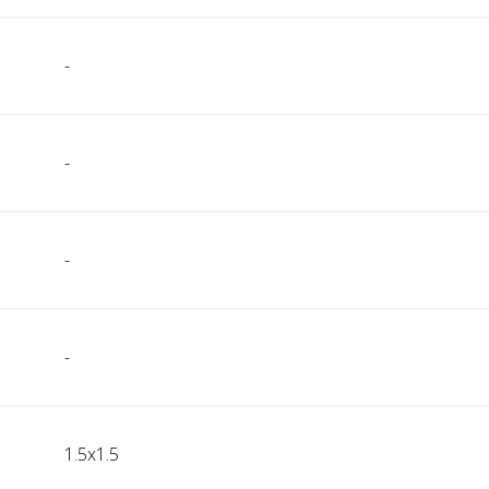
-
-
-
-
1.5x1.5